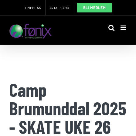
Skip
TIMEPLAN
AVTALEGIRO
BLI MEDLEM
to
content
Camp
Brumunddal 2025
- SKATE UKE 26