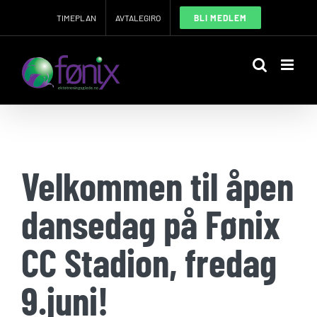
Skip
TIMEPLAN
AVTALEGIRO
BLI MEDLEM
to
content
Velkommen til åpen
dansedag på Fønix
CC Stadion, fredag
9.juni!