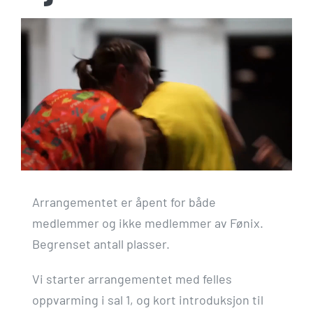
Arrangementet er åpent for både
medlemmer og ikke medlemmer av Fønix.
Begrenset antall plasser.
Vi starter arrangementet med felles
oppvarming i sal 1, og kort introduksjon til