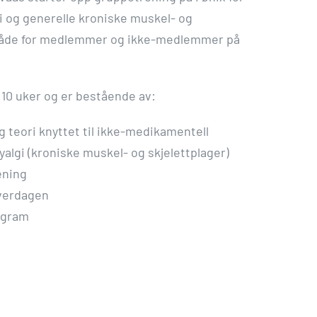
 og generelle kroniske muskel- og
r både for medlemmer og ikke-medlemmer på
 10 uker og er bestående av:
 teori knyttet til ikke-medikamentell
algi (kroniske muskel- og skjelettplager)
ening
 hverdagen
ogram