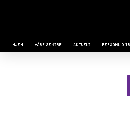
Skip
to
content
HJEM
VÅRE SENTRE
AKTUELT
PERSONLIG T