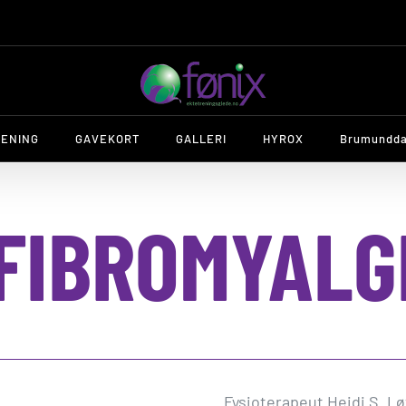
RENING
GAVEKORT
GALLERI
HYROX
Brumundda
FIBROMYALG
Fysioterapeut Heidi S. L