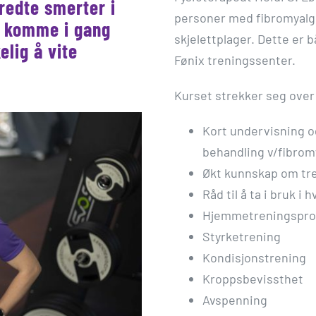
redte smerter i
personer med fibromyalgi
å komme i gang
skjelettplager. Dette e
elig å vite
Fønix treningssenter.
Kurset strekker seg over
Kort undervisning og
behandling v/fibromy
Økt kunnskap om tr
Råd til å ta i bruk i
Hjemmetreningspr
Styrketrening
Kondisjonstrening
Kroppsbevissthet
Avspenning