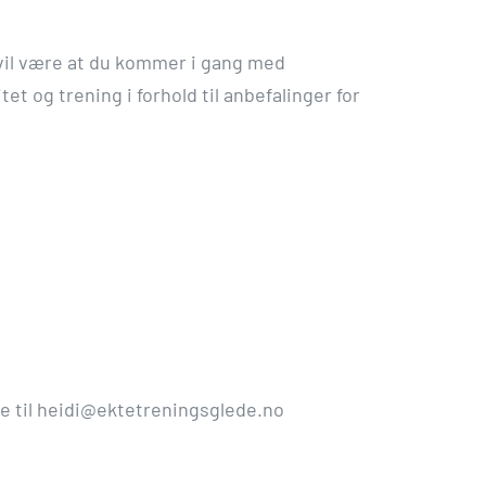
t vil være at du kommer i gang med
et og trening i forhold til anbefalinger for
kte til heidi@ektetreningsglede.no