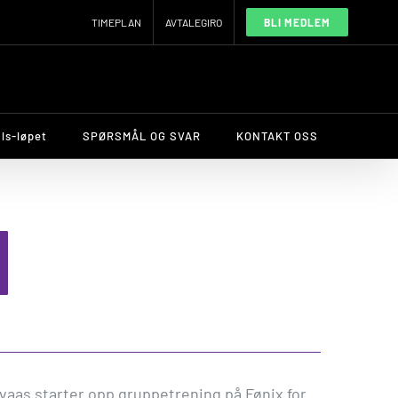
TIMEPLAN
AVTALEGIRO
BLI MEDLEM
ls-løpet
SPØRSMÅL OG SVAR
KONTAKT OSS
I
øvaas starter opp gruppetrening på Fønix for