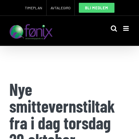
Skip
TIMEPLAN
AVTALEGIRO
BLI MEDLEM
to
content
Nye
smittevernstiltak
fra i dag torsdag