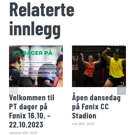
Relaterte
innlegg
Velkommen til
Åpen dansedag
PT dager på
på Fønix CC
Fønix 16.10. –
Stadion
22.10.2023
mai 28th, 2023
oktober 12th, 2023