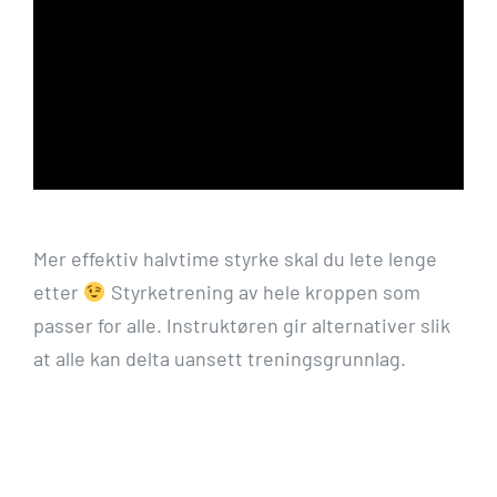
Mer effektiv halvtime styrke skal du lete lenge
etter
Styrketrening av hele kroppen som
passer for alle. Instruktøren gir alternativer slik
at alle kan delta uansett treningsgrunnlag.