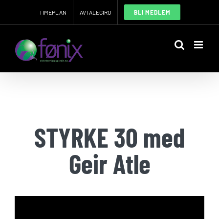
Skip
TIMEPLAN
AVTALEGIRO
BLI MEDLEM
to
content
STYRKE 30 med
Geir Atle