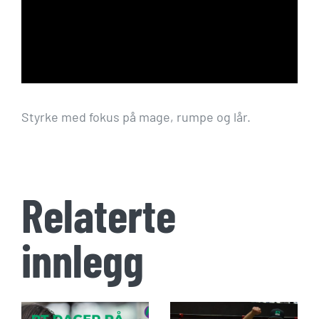
Styrke med fokus på mage, rumpe og lår.
Relaterte
innlegg