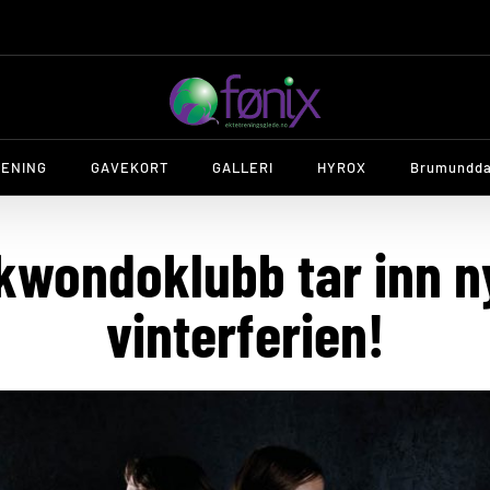
RENING
GAVEKORT
GALLERI
HYROX
Brumundda
wondoklubb tar inn n
vinterferien!