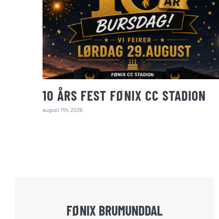
10 ÅRS FEST FØNIX CC STADION
august 7th, 2026
FØNIX BRUMUNDDAL