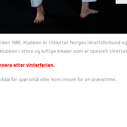
den 1985. Klubben er tilsluttet Norges Idrettsforbund 
bben i store og luftige lokaler som er spesielt tilrette
ere etter vinterferien.
dal for spørsmål eller kom innom for en prøvetime: