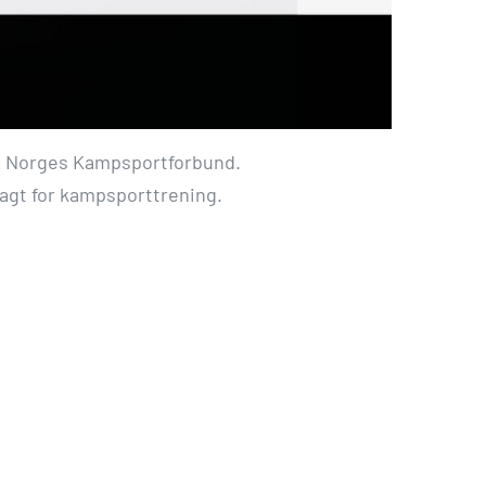
og Norges Kampsportforbund.
lagt for kampsporttrening.