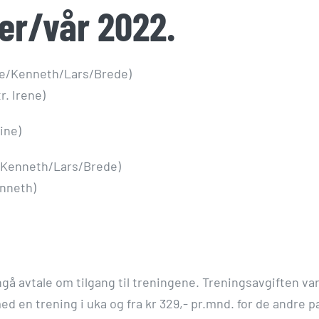
ter/vår 2022.
rene/Kenneth/Lars/Brede)
r. Irene)
tine)
le/Kenneth/Lars/Brede)
enneth)
gå avtale om tilgang til treningene. Treningsavgiften var
med en trening i uka og fra kr 329,- pr.mnd. for de andre p