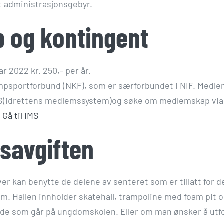
 administrasjonsgebyr.
 og kontingent
 2022 kr. 250,- per år.
ampsportforbund (NKF), som er særforbundet i NIF. Medle
 IMS(idrettens medlemssystem)og søke om medlemskap via 
.
Gå til IMS
gsavgiften
er kan benytte de delene av senteret som er tillatt for 
kvm. Hallen innholder skatehall, trampoline med foam pit
 de som går på ungdomskolen. Eller om man ønsker å utfo