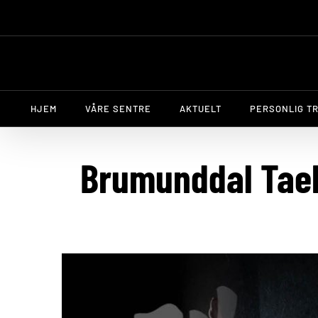
Skip
to
content
HJEM
VÅRE SENTRE
AKTUELT
PERSONLIG T
Brumunddal Taek