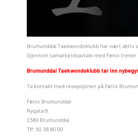
Brumunddal Taekwondoklubb har vært aktiv si
Gjennom samarbeidsavtale med Fønix trener klu
Brumunddal Taekwondoklubb tar inn nybegynn
Ta kontakt med resepsjonen på Fønix Brumund
Fønix Brumunddal
Nygata 6
2380 Brumunddal
Tlf: 62 36 80 00