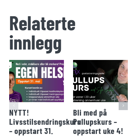
Relaterte
innlegg
NYTT!
Bli med på
Livsstilsendringskurs
Pullupskurs –
– oppstart 31.
oppstart uke 4!