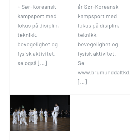
+ Sør-Koreansk
år Sør-Koreansk
kampsport med
kampsport med
fokus på disiplin,
fokus på disiplin,
teknikk,
teknikk,
bevegelighet og
bevegelighet og
fysisk aktivitet.
fysisk aktivitet.
se også [...]
Se
www.brumunddaltkd.no
[...]
6