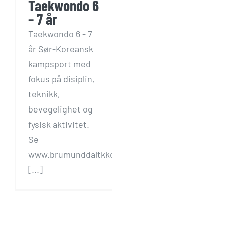
Taekwondo 6
– 7 år
Taekwondo 6 - 7
år Sør-Koreansk
kampsport med
fokus på disiplin,
teknikk,
bevegelighet og
fysisk aktivitet.
Se
www.brumunddaltkkd.no
[...]