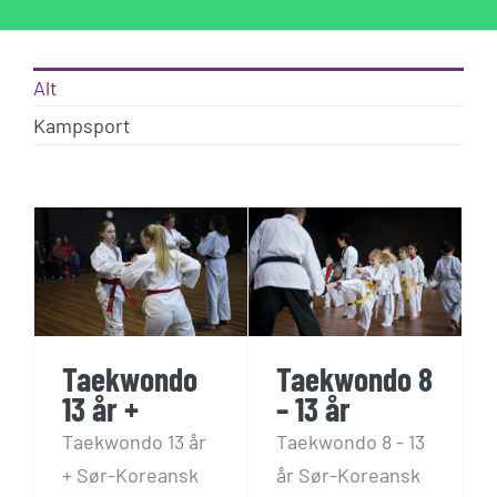
Alt
Kampsport
3
Taekwondo 8
– 13 år
Gruppetimer
Kampsport
Taekwondo
Taekwondo 8
13 år +
– 13 år
Taekwondo 13 år
Taekwondo 8 - 13
+ Sør-Koreansk
år Sør-Koreansk