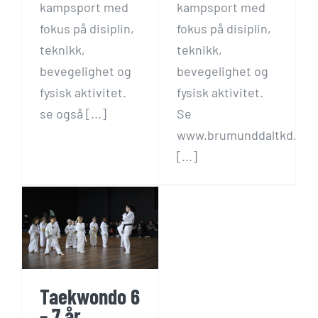
kampsport med
kampsport med
fokus på disiplin,
fokus på disiplin,
teknikk,
teknikk,
bevegelighet og
bevegelighet og
fysisk aktivitet.
fysisk aktivitet.
se også [...]
Se
www.brumunddaltkd.no
[...]
6
Taekwondo 6
– 7 år