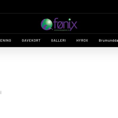
RENING
GAVEKORT
GALLERI
HYROX
Brumundda
i