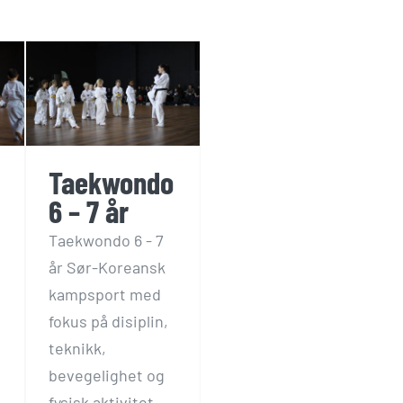
6
Taekwondo
6 – 7 år
Taekwondo 6 - 7
år Sør-Koreansk
kampsport med
fokus på disiplin,
teknikk,
bevegelighet og
fysisk aktivitet.