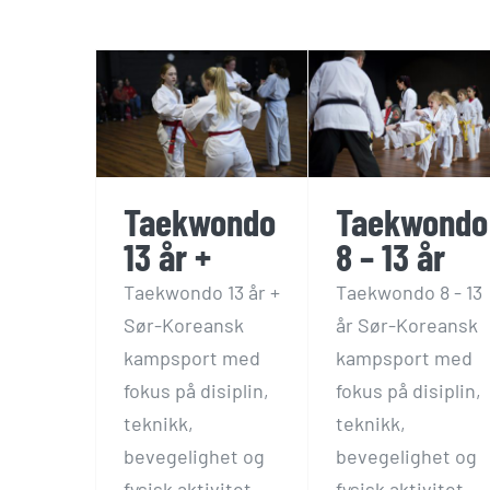
ndo 13
Taekwondo 8
Taekwondo 
 +
– 13 år
– 7 år
Kampsport
Gruppetimer
Kampsport
Gruppetimer
Kampsport
Taekwondo
Taekwondo
13 år +
8 – 13 år
Taekwondo 13 år +
Taekwondo 8 - 13
Sør-Koreansk
år Sør-Koreansk
kampsport med
kampsport med
fokus på disiplin,
fokus på disiplin,
teknikk,
teknikk,
bevegelighet og
bevegelighet og
fysisk aktivitet.
fysisk aktivitet.