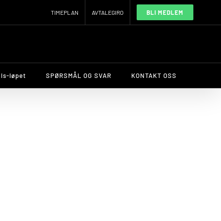
TIMEPLAN
AVTALEGIRO
BLI MEDLEM
ls-løpet
SPØRSMÅL OG SVAR
KONTAKT OSS