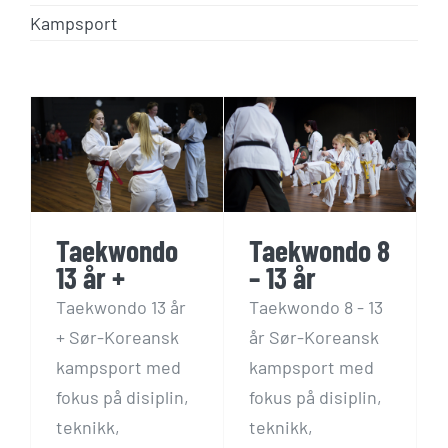
Kampsport
3
Taekwondo 8
– 13 år
Gruppetimer
Kampsport
Taekwondo
Taekwondo 8
13 år +
– 13 år
Taekwondo 13 år
Taekwondo 8 - 13
+ Sør-Koreansk
år Sør-Koreansk
kampsport med
kampsport med
fokus på disiplin,
fokus på disiplin,
teknikk,
teknikk,