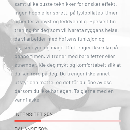
samt ulike puste teknikker for ønsket effekt.
Ingen hopp eller sprett, på fysiopilates-timer
arbeider vi mykt og leddvennlig. Spesielt fin
trening for deg som vil ivareta ryggens helse,
da vi arbeider med hoftens funksjon og
styrker rygg og mage. Du trenger ikke sko på
denne timen, vi trener med bare føtter eller
strømper. Kle deg mykt og komfortabelt slik at
du kan røre på deg. Du trenger ikke annet
utstyr enn matte, og det får du låne av oss
dersom du ikke har egen. Ta gjerne med en
vannflaske
INTENSITET
25%
BALANSE
50%