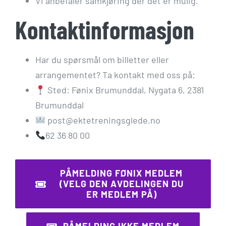
Vi anbefaler samkjøring der det er mulig.
Kontaktinformasjon
Har du spørsmål om billetter eller
arrangementet? Ta kontakt med oss på:
Sted: Fønix Brumunddal, Nygata 6, 2381
Brumunddal
post@ektetreningsglede.no
62 36 80 00
PÅMELDING FØNIX MEDLEM
(VELG DEN AVDELINGEN DU
ER MEDLEM PÅ)