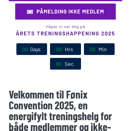
PÅMELDING IKKE MEDLEM
Håper vi ser deg på
ÅRETS TRENINGSHAPPENING 2025
0
0
Days
0
0
Hrs
0
0
Min
0
0
Sec
Velkommen til Fønix
Convention 2025, en
energifylt treningshelg for
både medlemmer og ikke-