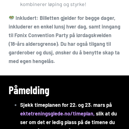
kombinerer løping og styrke!
Inkludert: Billetten gjelder for begge dager,
inkluderer en enkel lunsj hver dag, samt inngang
til Fønix Convention Party på lørdagskvelden
(18-års aldersgrense). Du har også tilgang til
garderober og dusj, ønsker du å benytte skap ta
med egen hengelås.
Påmelding
Sjekk timeplanen for 22. og 23. mars på
ektetreningsglede.no/timeplan
,
slik at du
ser om det er ledig plass på de timene du