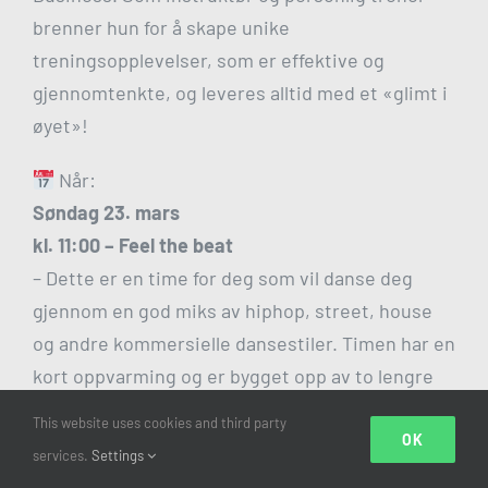
brenner hun for å skape unike
treningsopplevelser, som er effektive og
gjennomtenkte, og leveres alltid med et «glimt i
øyet»!
Når:
Søndag 23. mars
kl. 11:00 –
Feel the beat
– Dette er en time for deg som vil danse deg
gjennom en god miks av hiphop, street, house
og andre kommersielle dansestiler. Timen har en
kort oppvarming og er bygget opp av to lengre
koreografier, hvor sekvensene bygges opp trinn
This website uses cookies and third party
for trinn underveis. Her får du både svette på
OK
services.
Settings
ryggen og et glis om munnen – velkommen til en