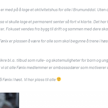
g er med på å lage et aktivitetshus for alle i Brumunddal. Uten
sa vi skulle lage et permanent senter så fort vi klarte. Det har t
er. Fokuset vendes fra bygg til drift og sammen med dere skal 
 Fønix er plassen å være for alle som skal begynne å trene i hø
kre bl.a. tilbud som rulle- og skatemuligheter for barn og unge
ger vi at alle Fønix medlemmer er ambassadører som motiverer and
 Fønix i høst. Vi har plass til alle