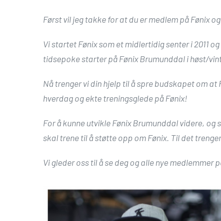
Først vil jeg takke for at du er medlem på Fønix o
Vi startet Fønix som et midlertidig senter i 2011 og 
tidsepoke starter på Fønix Brumunddal i høst/vint
Nå trenger vi din hjelp til å spre budskapet om at
hverdag og ekte treningsglede på Fønix!
For å kunne utvikle Fønix Brumunddal videre, og si
skal trene til å støtte opp om Fønix. Til det tren
Vi gleder oss til å se deg og alle nye medlemmer på