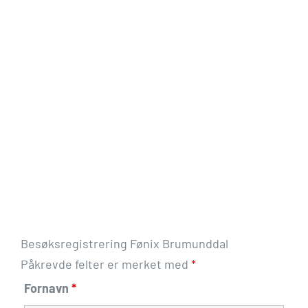
Skip
to
content
Besøksregistrering Fønix Brumunddal
Påkrevde felter er merket med
*
Fornavn
*